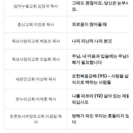
그래도 괜찮아요. 당신은 눈부시
임마누엘교회 김정국 목사
요.
외로움이 찾아올 때
충신교회 이전호 목사
나의 피난처 나의 분깃
목포사랑의교회 백동조 목사
주님, 내 마음과 입술에는 주님의 
목포사랑의교회 조일휘 목사
혜가 필요합니다
요한복음강해 (95) – 사랑을 삶의
새문안교회 이상학 목사
식으로 택하는 사람들
나를 따르라 (12) 살아 있는 제물
온누리교회 이재훈 목사
되십시오
방해가 와도 우리는 흔들리지 않
토론토서부장로교회 이광일 목
사
다