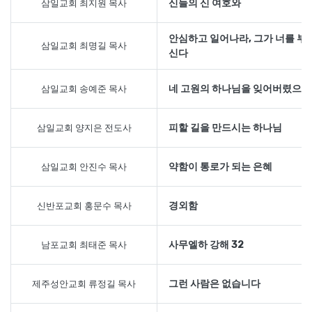
​신들의 신 여호와
삼일교회 최지원 목사
​​안심하고 일어나라, 그가 너를 부
삼일교회 최명길 목사
신다
​네 고원의 하나님을 잊어버렸으며​​
삼일교회 송예준 목사
​피할 길을 만드시는 하나님​
삼일교회 양지은 전도사
​약함이 통로가 되는 은혜​
삼일교회 안진수 목사
경외함
신반포교회 홍문수 목사
사무엘하 강해 32
남포교회 최태준 목사
그런 사람은 없습니다
제주성안교회 류정길 목사