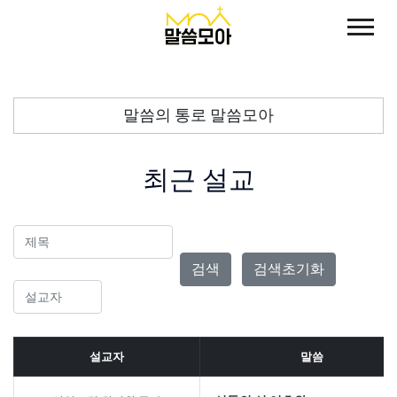
말씀의 통로 말씀모아
최근 설교
검색초기화
설교자
말씀